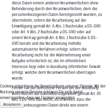
diese Daten einem anderen Verantwortlichen ohne
Behinderung durch den Verantwortlichen, dem die
personenbezogenen Daten bereitgestellt wurden, zu
übermitteln, sofern die Verarbeitung auf der
Einwilligung gemäß Art. 6 Abs. 1 Buchstabe a DS-GVO
oder Art. 9 Abs. 2 Buchstabe a DS-GVO oder auf
einem Vertrag gemäß Art. 6 Abs. 1 Buchstabe b DS-
GVO beruht und die Verarbeitung mithilfe
automatisierter Verfahren erfolgt, sofern die
Verarbeitung nicht für die Wahrnehmung einer
Aufgabe erforderlich ist, die im öffentlichen
Interesse liegt oder in Ausübung öffentlicher Gewalt
erfolgt, welche dem Verantwortlichen übertragen
wurde.
Cookies erleichtern die Bereitstellung unserer Dienste. Mit der
Ferner hat die betroffene Person bei der Ausübung
Nutzung unserer Dienste erklären Sie sich damit
ihres Rechts auf Datenübertragbarkeit gemäß Art. 20
einverstanden, dass wir Cookies verwenden.
Abs. 1 DS-GVO das Recht, zu erwirken, dass die
Akzeptieren
personenbezogenen Daten direkt von einem